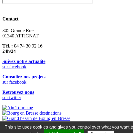
Contact
305 Grande Rue
01340 ATTIGNAT
Tél. :
04 74 30 92 16
24h/24
Suivez notre actualité
sur facebook
Consultez nos projets
sur facebook
Retrouvez-nous
sur twitter
This site uses cookies and gives you control over what you want t
© 2019 Mairie d’Attignat •
Mentions Légales & Crédits
•
Cookies
•