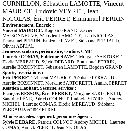
CURNILLON, Sébastien LAMOTTE, Vincent
MAURICE, Ludovic VEYRET, Jean
NICOLAS, Éric PERRET, Emmanuel PERRIN
Environnement, Énergie :
Vincent MAURICE
, Bogdan GRAND, Xavier
MAISONNEUVE, Sébastien LAMOTTE, Jean NICOLAS,
Emmanuel PERRIN, Fabienne RAVET, Stéphane PERRAUD,
Olivier ABRIAL
Jeunesse, scolaire, périscolaire, cantine, CME :
Laurette COMAS, Fabienne RAVET
, Morgane SARTORETTI,
Élodie MEREAUD, Sylvie DEBARD, Emmanuel PERRIN,
Aurélie BOZONNET, Sébastien LAMOTTE, Bogdan GRAND
Sports, associations :
Éric PERRET
, Vincent MAURICE, Stéphane PERRAUD,
Aurélie BOZONNET, Morgane SARTORETTI, Annick PERRET
Relation Habitant, Sécurité, services :
François BESSON, Éric PERRET
, Morgane SARTORETTI,
Sandrine PÈNE, Patricia COLNOT, Ludovic VEYRET, Audrey
MICHEL, Laurette COMAS, Élodie MEREAUD, Stéphane
PERRAUD, Annick PERRET
Affaires sociales, logement, personnes âgées :
Sylvie DEBARD
, Patricia COLNOT, Audrey MICHEL, Laurette
COMAS, Annick PERRET, Jean NICOLAS