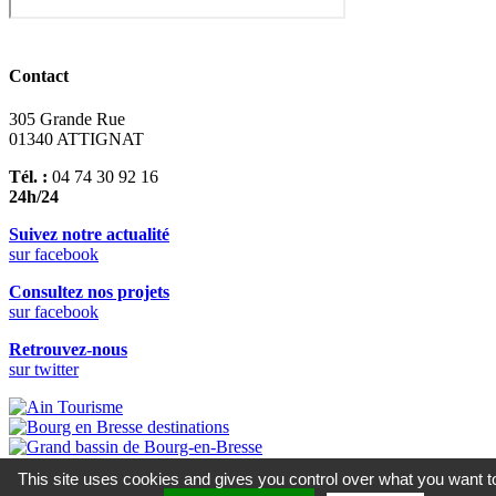
Contact
305 Grande Rue
01340 ATTIGNAT
Tél. :
04 74 30 92 16
24h/24
Suivez notre actualité
sur facebook
Consultez nos projets
sur facebook
Retrouvez-nous
sur twitter
This site uses cookies and gives you control over what you want t
© 2019 Mairie d’Attignat •
Mentions Légales & Crédits
•
Cookies
•