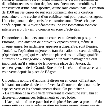
démolition-reconstruction de plusieurs tènements immobiliers, la
construction d’une halle sportive, d’une salle communale, la création
de 1500 mètres carrés de surfaces commerciales et la création
prochaine d’une crèche et d’un établissement pour personnes âgées.
Une cinquantaine de permis de construire sont délivrés chaque
année depuis 2014 avec néanmoins une consommation foncière
inférieure à 0.8 h / an, y compris en zone d’activités.
De nombreux chantiers sont en cours et ne favorisent pas, pour
l’instant, l’implantation de nouveaux espaces fleuris, même si
chaque année, les jardinières appelées à disparaître, sont fleuries.
Toutefois, l’opération majeure de transformation du cœur de village
(Opération Agora) qui va créer une place dans un village qualifié
autrefois de « village-rue » comprend un volet paysager et floral
important, qu’il s’agisse de la nouvelle place de l’Agora, du
réaménagement de la Grande-Rue ou de la création d’un accès à la
voie verte depuis la place de l’Agora.
Un certains nombre d’actions réalisées ou en cours, offrent aux
habitants un cadre de vie tourné vers la découverte de la nature, les
espaces verts et les cheminements doux. On peut citer :
- La création de la voie verte traversant la commune sur 5 km et
desservant commerces, lotissements et parc boisé.
- L’acquisition d’un espace boisé de plus 6 hectares à proximité du
centre-village avec la création d’un itinéraire sportif, d’une aire de